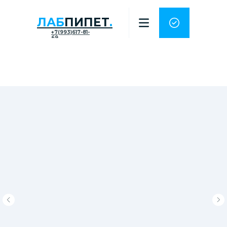
ЛАБ
ПИПЕТ
.
+7(993)617-81-
69