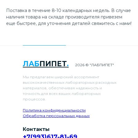
Поставка в течение 8-10 календарных недель. В случае
наличия товара на складе производителя привезем
еще быстрее, для уточнения деталей свяжитесь с нами!
ЛАБ
ПИПЕТ
.
2026 © "ЛАБПИПЕТ"
Мы предлагаем широкий ассортимент
высококачественных лабораторных расходных
материалов, обеспечивая надежность и
точность для всех ваших лабораторных
процессов.
Политика конфиденциальности
Обработка персональных данных
Контакты
+7(993)617-81-69