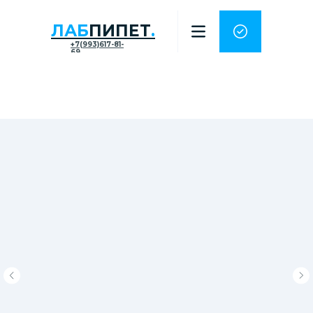
ЛАБ
ПИПЕТ
.
+7(993)617-81-
69