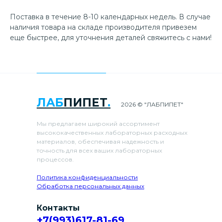
Поставка в течение 8-10 календарных недель. В случае
наличия товара на складе производителя привезем
еще быстрее, для уточнения деталей свяжитесь с нами!
ЛАБ
ПИПЕТ
.
2026 © "ЛАБПИПЕТ"
Мы предлагаем широкий ассортимент
высококачественных лабораторных расходных
материалов, обеспечивая надежность и
точность для всех ваших лабораторных
процессов.
Политика конфиденциальности
Обработка персональных данных
Контакты
+7(993)617-81-69