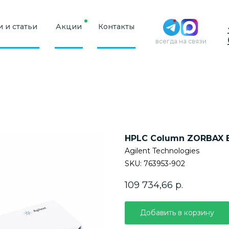
 и статьи
Акции
Контакты
всегда на связи
HPLC Column ZORBAX Ex
Agilent Technologies
SKU:
763953-902
109 734,66
р.
Добавить в корзину