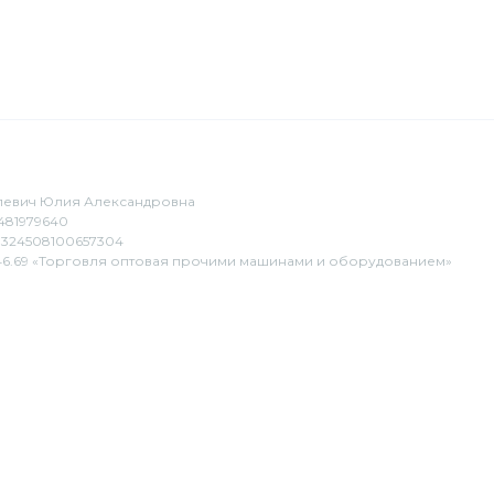
евич Юлия Александровна
481979640
324508100657304
6.69 «Торговля оптовая прочими машинами и оборудованием»