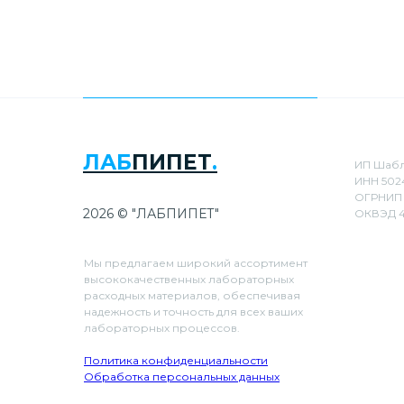
ЛАБ
ПИПЕТ
.
ИП Шабл
ИНН 502
ОГРНИП 
2026 © "ЛАБПИПЕТ"
ОКВЭД 4
Мы предлагаем широкий ассортимент
высококачественных лабораторных
расходных материалов, обеспечивая
надежность и точность для всех ваших
лабораторных процессов.
Политика конфиденциальности
Обработка персональных данных