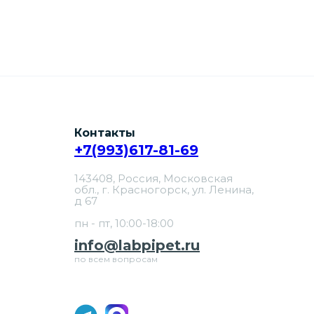
Контакты
+7(993)617-81-69
143408, Россия, Московская
обл., г. Красногорск, ул. Ленина,
д 67
пн - пт, 10:00-18:00
info@labpipet.ru
по всем вопросам