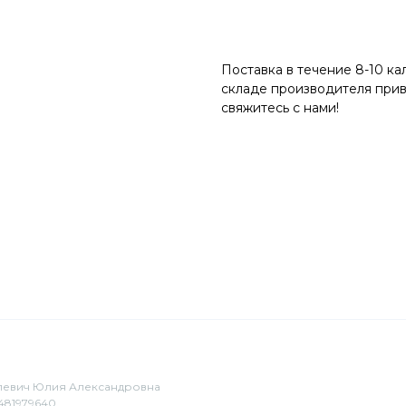
Добавить в корзину
Поставка в течение 8-10 ка
складе производителя прив
свяжитесь с нами!
евич Юлия Александровна
481979640