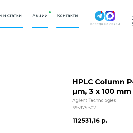
 и статьи
Акции
Контакты
всегда на связи
HPLC Column Po
µm, 3 x 100 mm
Agilent Technologies
695975-502
112531,16
р.