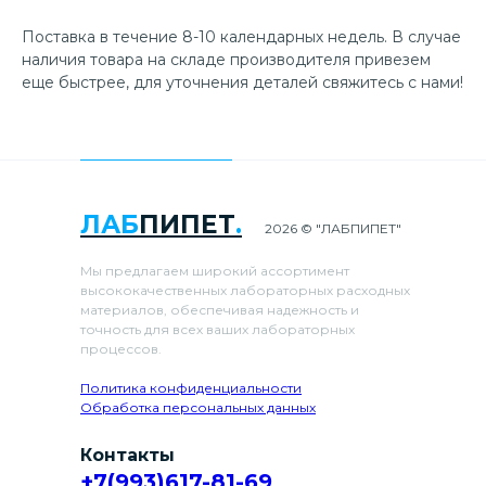
Поставка в течение 8-10 календарных недель. В случае
наличия товара на складе производителя привезем
еще быстрее, для уточнения деталей свяжитесь с нами!
ЛАБ
ПИПЕТ
.
2026 © "ЛАБПИПЕТ"
Мы предлагаем широкий ассортимент
высококачественных лабораторных расходных
материалов, обеспечивая надежность и
точность для всех ваших лабораторных
процессов.
Политика конфиденциальности
Обработка персональных данных
Контакты
+7(993)617-81-69