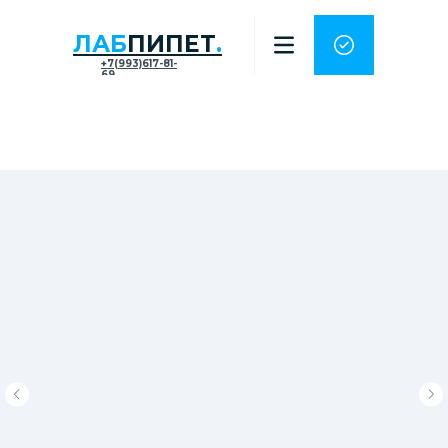
ЛАБ
ПИПЕТ
.
+7(993)617-81-
69