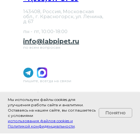
143408, Россия, Московская
обл., г. Красногорск, ул. Ленина,
д 67
пн - пт, 10:00-18:00
info@labpipet.ru
по всем вопросам
пишите, всегда на связи
ИП Шаблевич Юлия Александровна
ИНН 502481979640
Мы используем файлы cookies для
ОГРНИП 324508100657304
улучшения работы сайта и аналитики.
Оставаясь на нашем сайте, вы соглашаетесь
ОКВЭД 46.69 «Торговля оптовая прочими
Понятно
с условиями
машинами и оборудованием»
использования файлов cookies и
Политикой конфиденциальности
.
Tilda
Made on