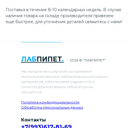
Поставка в течение 8-10 календарных недель. В случае
наличия товара на складе производителя привезем
еще быстрее, для уточнения деталей свяжитесь с нами!
ЛАБ
ПИПЕТ
.
2026 © "ЛАБПИПЕТ"
Мы предлагаем широкий ассортимент
высококачественных лабораторных расходных
материалов, обеспечивая надежность и
точность для всех ваших лабораторных
процессов.
Политика конфиденциальности
Обработка персональных данных
Контакты
+7(993)617-81-69