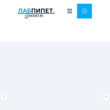
ЛАБ
ПИПЕТ
.
+7(993)617-81-
69