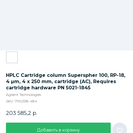
HPLC Cartridge column Superspher 100, RP-18,
4 µm, 4 x 250 mm, cartridge (AC), Requires
cartridge hardware PN 5021-1845
Agilent Technologies
SKU:
7992518-484
203 585,2
р.
Добавить в корзину