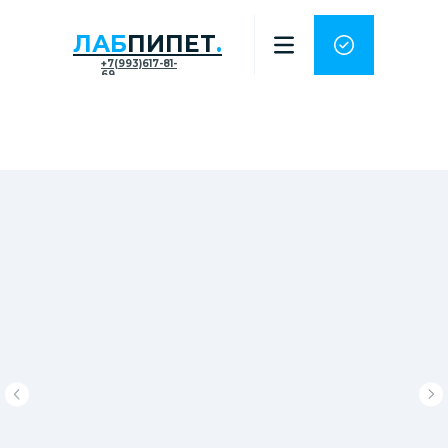
ЛАБ
ПИПЕТ
.
+7(993)617-81-
69