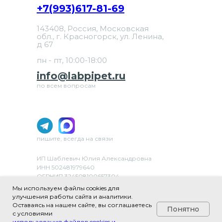
+7(993)617-81-69
143408, Россия, Московская
обл., г. Красногорск, ул. Ленина,
д 67
пн - пт, 10:00-18:00
info@labpipet.ru
по всем вопросам
пишите, всегда на связи
ИП Шаблевич Юлия Александровна
ИНН 502481979640
ОГРНИП 324508100657304
ОКВЭД 46.69 «Торговля оптовая прочими
Мы используем файлы cookies для
машинами и оборудованием»
улучшения работы сайта и аналитики.
Оставаясь на нашем сайте, вы соглашаетесь
Понятно
с условиями
использования файлов cookies и