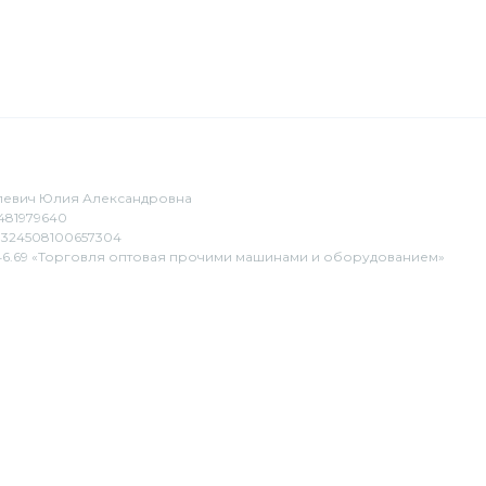
евич Юлия Александровна
481979640
324508100657304
6.69 «Торговля оптовая прочими машинами и оборудованием»