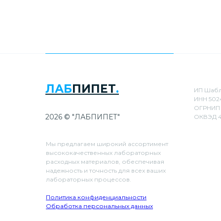
ЛАБ
ПИПЕТ
.
ИП Шабл
ИНН 502
ОГРНИП 
2026 © "ЛАБПИПЕТ"
ОКВЭД 4
Мы предлагаем широкий ассортимент
высококачественных лабораторных
расходных материалов, обеспечивая
надежность и точность для всех ваших
лабораторных процессов.
Политика конфиденциальности
Обработка персональных данных