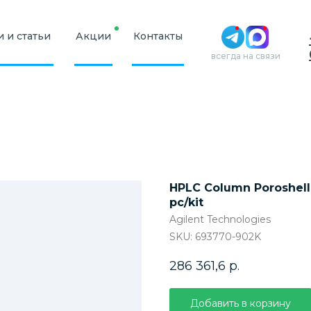
 и статьи
Акции
Контакты
всегда на связи
HPLC Column Poroshell 
pc/kit
Agilent Technologies
SKU:
693770-902K
286 361,6
р.
Добавить в корзину