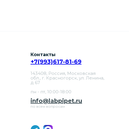
Контакты
+7(993)617-81-69
143408, Россия, Московская
обл., г. Красногорск, ул. Ленина,
д 67
пн - пт, 10:00-18:00
info@labpipet.ru
по всем вопросам