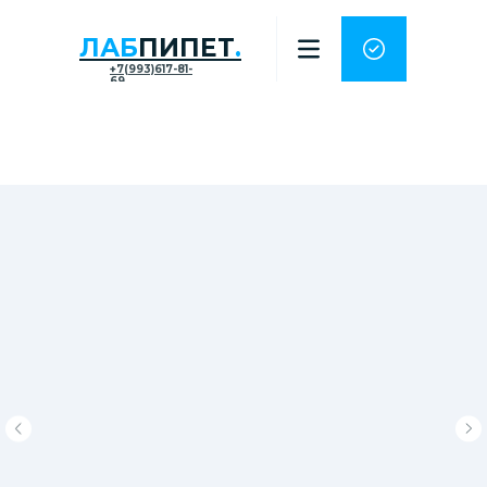
ЛАБ
ПИПЕТ
.
+7(993)617-81-
69