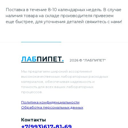
Поставка в течение 8-10 календарных недель. В случае
наличия товара на складе производителя привезем
еще быстрее, для уточнения деталей свяжитесь с нами!
ЛАБ
ПИПЕТ
.
2026 © "ЛАБПИПЕТ"
Мы предлагаем широкий ассортимент
высококачественных лабораторных расходных
материалов, обеспечивая надежность и
точность для всех ваших лабораторных
процессов.
Политика конфиденциальности
Обработка персональных данных
Контакты
+7(993)617-81-69