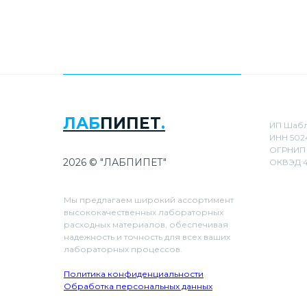
ЛАБ
ПИПЕТ
.
ИП Шабл
ИНН 502
ОГРНИП 
2026 © "ЛАБПИПЕТ"
ОКВЭД 4
Мы предлагаем широкий ассортимент
высококачественных лабораторных
расходных материалов, обеспечивая
надежность и точность для всех ваших
лабораторных процессов.
Политика конфиденциальности
Обработка персональных данных