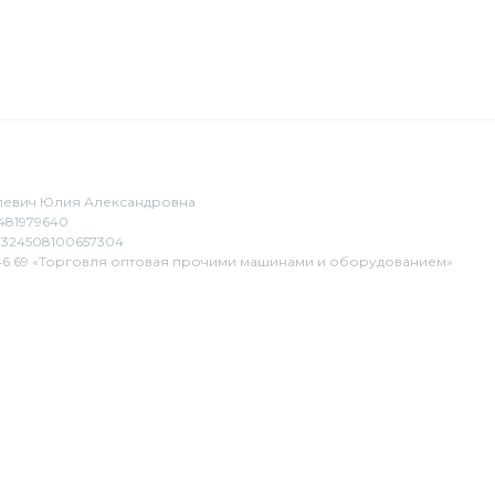
евич Юлия Александровна
481979640
324508100657304
6.69 «Торговля оптовая прочими машинами и оборудованием»