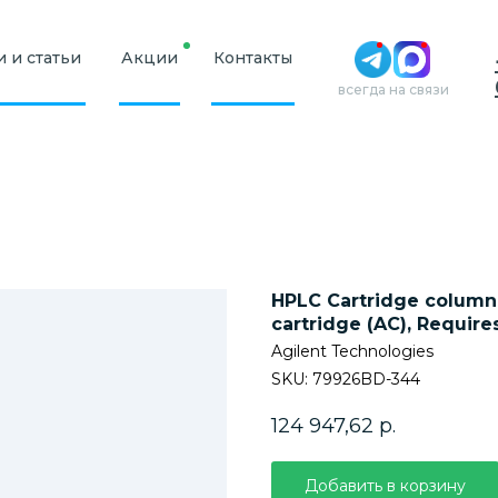
 и статьи
Акции
Контакты
всегда на связи
HPLC Cartridge column 
cartridge (AC), Requir
Agilent Technologies
SKU:
79926BD-344
124 947,62
р.
Добавить в корзину