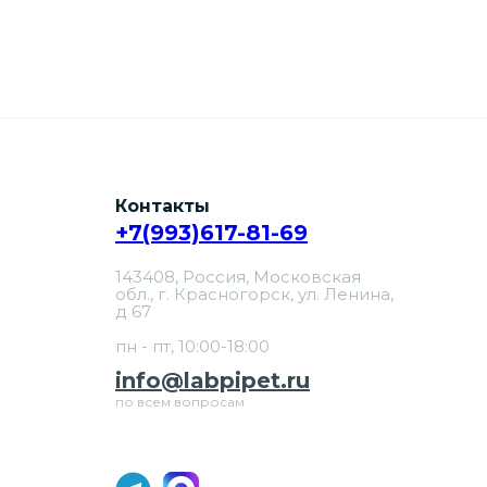
Контакты
+7(993)617-81-69
143408, Россия, Московская
обл., г. Красногорск, ул. Ленина,
д 67
пн - пт, 10:00-18:00
info@labpipet.ru
по всем вопросам