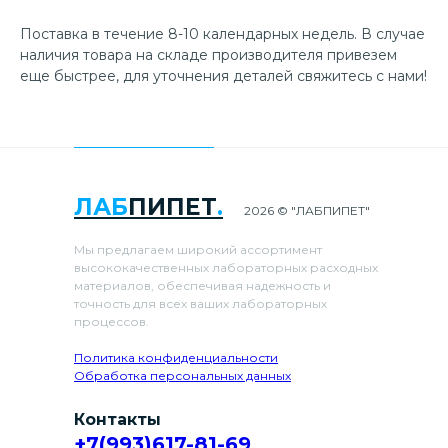
Поставка в течение 8-10 календарных недель. В случае
наличия товара на складе производителя привезем
еще быстрее, для уточнения деталей свяжитесь с нами!
ЛАБ
ПИПЕТ
.
2026 © "ЛАБПИПЕТ"
Мы предлагаем широкий ассортимент
высококачественных лабораторных расходных
материалов, обеспечивая надежность и
точность для всех ваших лабораторных
процессов.
Политика конфиденциальности
Обработка персональных данных
Контакты
+7(993)617-81-69