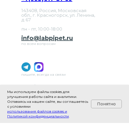
143408, Россия, Московская
обл., г. Красногорск, ул. Ленина,
д 67
пн - пт, 10:00-18:00
info@labpipet.ru
по всем вопросам
пишите, всегда на связи
ИП Шаблевич Юлия Александровна
ИНН 502481979640
Мы используем файлы cookies для
ОГРНИП 324508100657304
улучшения работы сайта и аналитики.
Оставаясь на нашем сайте, вы соглашаетесь
ОКВЭД 46.69 «Торговля оптовая прочими
Понятно
с условиями
машинами и оборудованием»
использования файлов cookies и
Политикой конфиденциальности
.
Tilda
Made on