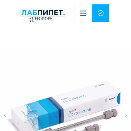
ЛАБ
ПИПЕТ
.
+7(993)617-81-
69