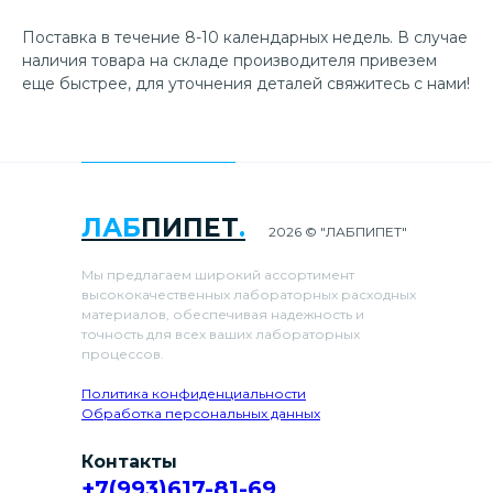
Поставка в течение 8-10 календарных недель. В случае
наличия товара на складе производителя привезем
еще быстрее, для уточнения деталей свяжитесь с нами!
ЛАБ
ПИПЕТ
.
2026 © "ЛАБПИПЕТ"
Мы предлагаем широкий ассортимент
высококачественных лабораторных расходных
материалов, обеспечивая надежность и
точность для всех ваших лабораторных
процессов.
Политика конфиденциальности
Обработка персональных данных
Контакты
+7(993)617-81-69