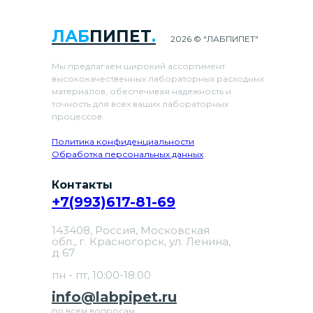
ЛАБ
ПИПЕТ
.
2026 © "ЛАБПИПЕТ"
Мы предлагаем широкий ассортимент
высококачественных лабораторных расходных
материалов, обеспечивая надежность и
точность для всех ваших лабораторных
процессов.
Политика конфиденциальности
Обработка персональных данных
Контакты
+7(993)617-81-69
143408, Россия, Московская
обл., г. Красногорск, ул. Ленина,
д 67
пн - пт, 10:00-18:00
info@labpipet.ru
по всем вопросам