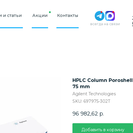
 и статьи
Акции
Контакты
всегда на связи
HPLC Column Poroshell 1
75 mm
Agilent Technologies
SKU:
697975-302T
96 982,62
р.
Добавить в корзину