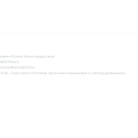
евич Юлия Александровна
481979640
324508100657304
6.69 «Торговля оптовая прочими машинами и оборудованием»