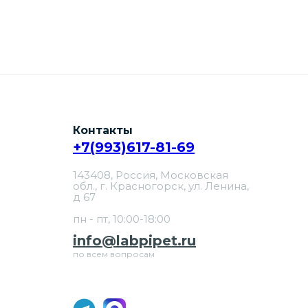
Контакты
+7(993)617-81-69
143408, Россия, Московская
обл., г. Красногорск, ул. Ленина,
д 67
пн - пт, 10:00-18:00
info@labpipet.ru
по всем вопросам