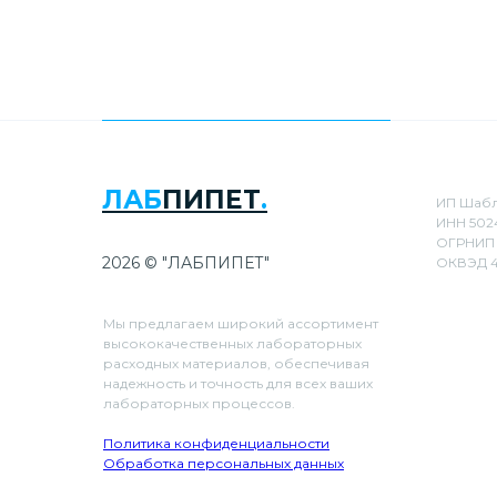
ЛАБ
ПИПЕТ
.
ИП Шабл
ИНН 502
ОГРНИП 
2026 © "ЛАБПИПЕТ"
ОКВЭД 4
Мы предлагаем широкий ассортимент
высококачественных лабораторных
расходных материалов, обеспечивая
надежность и точность для всех ваших
лабораторных процессов.
Политика конфиденциальности
Обработка персональных данных