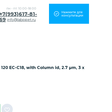
пн - пт: 10:00-18:00
Нажмите для
+7(993)617-81-
консультации
69
info@labpipet.ru
20 EC-C18, with Column id, 2.7 µm, 3 x