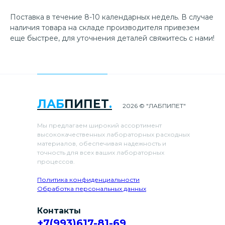
Поставка в течение 8-10 календарных недель. В случае
наличия товара на складе производителя привезем
еще быстрее, для уточнения деталей свяжитесь с нами!
ЛАБ
ПИПЕТ
.
2026 © "ЛАБПИПЕТ"
Мы предлагаем широкий ассортимент
высококачественных лабораторных расходных
материалов, обеспечивая надежность и
точность для всех ваших лабораторных
процессов.
Политика конфиденциальности
Обработка персональных данных
Контакты
+7(993)617-81-69