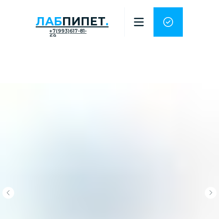
ЛАБ
ПИПЕТ
.
+7(993)617-81-
69