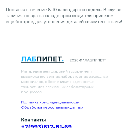
Поставка в течение 8-10 календарных недель. В случае
наличия товара на складе производителя привезем
еще быстрее, для уточнения деталей свяжитесь с нами!
ЛАБ
ПИПЕТ
.
2026 © "ЛАБПИПЕТ"
Мы предлагаем широкий ассортимент
высококачественных лабораторных расходных
материалов, обеспечивая надежность и
точность для всех ваших лабораторных
процессов.
Политика конфиденциальности
Обработка персональных данных
Контакты
+7(993)617-81-69