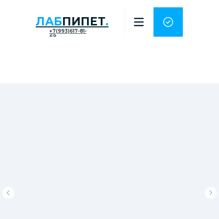
ЛАБ
ПИПЕТ
.
+7(993)617-81-
69