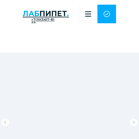
ЛАБ
ПИПЕТ
.
+7(993)617-81-
69