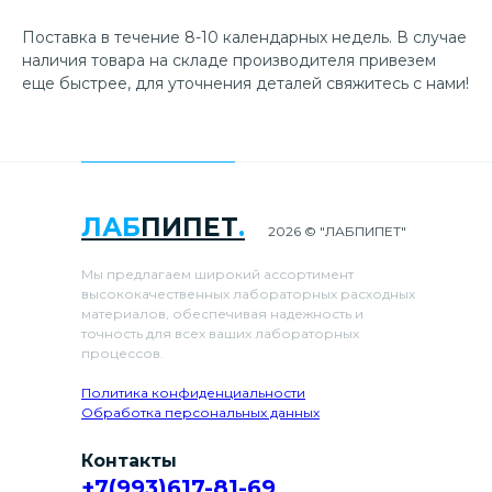
Поставка в течение 8-10 календарных недель. В случае
наличия товара на складе производителя привезем
еще быстрее, для уточнения деталей свяжитесь с нами!
ЛАБ
ПИПЕТ
.
2026 © "ЛАБПИПЕТ"
Мы предлагаем широкий ассортимент
высококачественных лабораторных расходных
материалов, обеспечивая надежность и
точность для всех ваших лабораторных
процессов.
Политика конфиденциальности
Обработка персональных данных
Контакты
+7(993)617-81-69