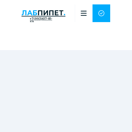
ЛАБ
ПИПЕТ
.
+7(993)617-81-
69