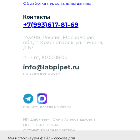
Обработка персональных данных
Контакты
+7(993)617-81-69
143408, Россия, Московская
обл., г. Красногорск, ул. Ленина,
д 67
пн - пт, 10:00-18:00
info@labpipet.ru
по всем вопросам
пишите, всегда на связи
ИП Шаблевич Юлия Александровна
ИНН 502481979640
ОГРНИП 324508100657304
ОКВЭД 46.69 «Торговля оптовая прочими
Мы используем файлы cookies для