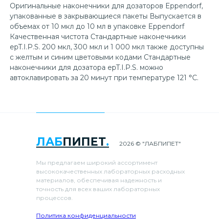
Оригинальные наконечники для дозаторов Eppendorf,
упакованные в закрывающиеся пакеты Выпускается в
объемах от 10 мкл до 10 мл в упаковке Eppendorf
Качественная чистота Стандартные наконечники
epT.I.P.S. 200 мкл, 300 мкл и 1 000 мкл также доступны
с желтым и синим цветовыми кодами Стандартные
наконечники для дозатора epT.I.P.S. можно
автоклавировать за 20 минут при температуре 121 °C.
ЛАБ
ПИПЕТ
.
2026 © "ЛАБПИПЕТ"
Мы предлагаем широкий ассортимент
высококачественных лабораторных расходных
материалов, обеспечивая надежность и
точность для всех ваших лабораторных
процессов.
Политика конфиденциальности