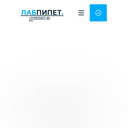
ЛАБ
ПИПЕТ
.
+7(993)617-81-
69