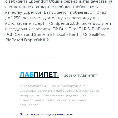
с веб-сайта Eppendorf Общие сертификаты качества на
соответствие стандартам и общие требования к
качеству Eppendorf Выпускается в объемах от 10 мкл
до 1 250 мкл, имеет длительную перезарядку для
использования с epT.I.P.S. Врезка 2.0® Также доступен
в следующих вариантах: EP Dual Filter T.I.P.S. BioBased
PCR Clean and Sterile и EP Dual Filter T.I.P.S. SealMax
BioBased Biopur®®®®
ЛАБ
ПИПЕТ
.
2026 © "ЛАБПИПЕТ"
Мы предлагаем широкий ассортимент
высококачественных лабораторных расходных
материалов, обеспечивая надежность и
точность для всех ваших лабораторных
процессов.
Политика конфиденциальности