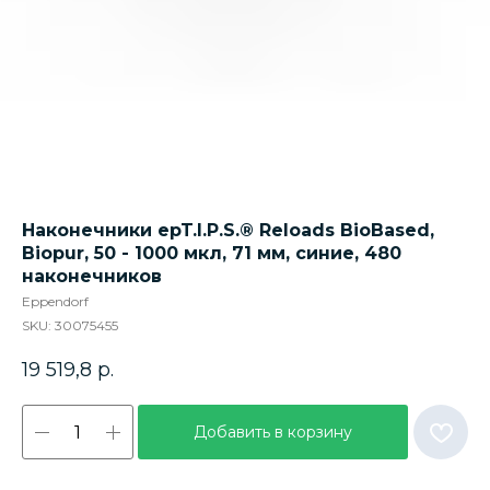
Наконечники epT.I.P.S.® Reloads BioBased,
Biopur, 50 - 1000 мкл, 71 мм, синие, 480
наконечников
Eppendorf
SKU:
30075455
19 519,8
р.
Добавить в корзину