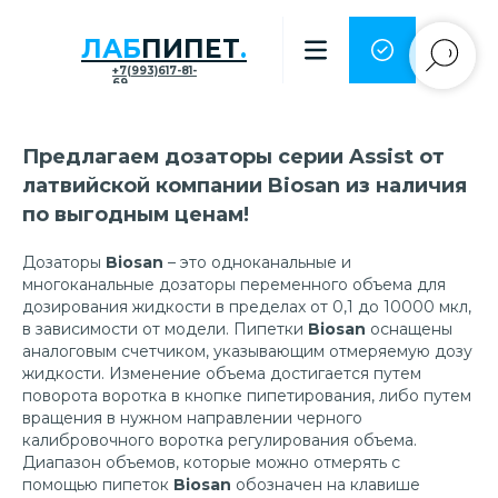
ЛАБ
ПИПЕТ
.
+7(993)617-81-
69
Предлагаем дозаторы серии Assist от
латвийской компании Biosan из наличия
по выгодным ценам!
Дозаторы
Biosan
– это однокaнальные и
многокaнальные дозаторы переменного объема для
дозирования жидкости в пределах от 0,1 до 10000 мкл,
в зависимости от модели. Пипетки
Biosan
оснащены
аналоговым счетчиком, указывающим отмеряемую дозу
жидкости. Изменение объема достигается путем
поворота воротка в кнопке пипетирования, либо путем
вращения в нужном направлении черного
калибровочного воротка регулирования объема.
Диапазон объемов, которые можно отмерять с
помощью пипеток
Biosan
обозначен на клавише