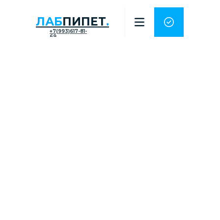
ЛАБ
ПИПЕТ
.
+7(993)617-81-
69