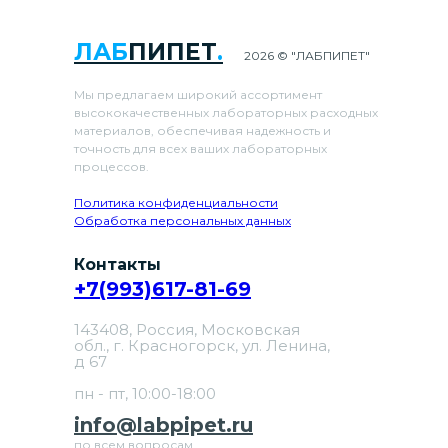
ЛАБ
ПИПЕТ
.
2026 © "ЛАБПИПЕТ"
Мы предлагаем широкий ассортимент
высококачественных лабораторных расходных
материалов, обеспечивая надежность и
точность для всех ваших лабораторных
процессов.
Политика конфиденциальности
Обработка персональных данных
Контакты
+7(993)617-81-69
143408, Россия, Московская
обл., г. Красногорск, ул. Ленина,
д 67
пн - пт, 10:00-18:00
info@labpipet.ru
по всем вопросам